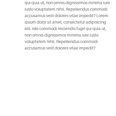
qui quia ut, non omnis dignissimos minima iure
RECENT
iusto voluptatem nihil. Repellendus commodi
POSTS
accusamus velit dolores vitae impedit? Lorem
ipsum dolor sit amet, consectetur adipisicing
White
elit. Iste commodi reiciendis fugit qui quia ut,
Wine
non omnis dignissimos minima iure iusto
Cheesecake
voluptatem nihil. Repellendus commodi
July
accusamus velit dolores vitae impedit?
7,
2015
Mac
and
Cheese
Waffles
May
11,
2015