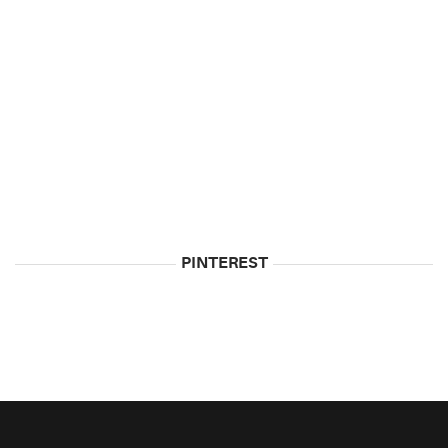
5
Biggest
Myths
About
Vodka
May
5,
2015
PINTEREST