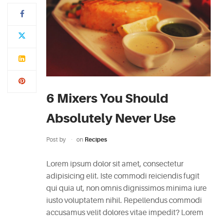
Typi
non
habent
claritatem
insitam;
est
6 Mixers You Should
usus
legentis
Absolutely Never Use
in
iis
Post by
on
Recipes
qui
facit
Lorem ipsum dolor sit amet, consectetur
eorum
adipisicing elit. Iste commodi reiciendis fugit
claritatem.
qui quia ut, non omnis dignissimos minima iure
Investigationes
iusto voluptatem nihil. Repellendus commodi
demonstraverunt.
accusamus velit dolores vitae impedit? Lorem