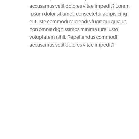
accusamus velit dolores vitae impedit? Lorem
RECENT
ipsum dolor sit amet, consectetur adipisicing
POSTS
elit. Iste commodi reiciendis fugit qui quia ut,
non omnis dignissimos minima iure iusto
White
voluptatem nihil. Repellendus commodi
Wine
accusamus velit dolores vitae impedit?
Cheesecake
July
7,
2015
Mac
and
Cheese
Waffles
May
11,
2015