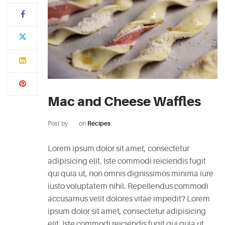
Typi
non
habent
claritatem
insitam;
est
Mac and Cheese Waffles
usus
legentis
Post by
on
Recipes
in
iis
Lorem ipsum dolor sit amet, consectetur
qui
adipisicing elit. Iste commodi reiciendis fugit
facit
qui quia ut, non omnis dignissimos minima iure
eorum
iusto voluptatem nihil. Repellendus commodi
claritatem.
accusamus velit dolores vitae impedit? Lorem
Investigationes
ipsum dolor sit amet, consectetur adipisicing
demonstraverunt.
elit. Iste commodi reiciendis fugit qui quia ut,