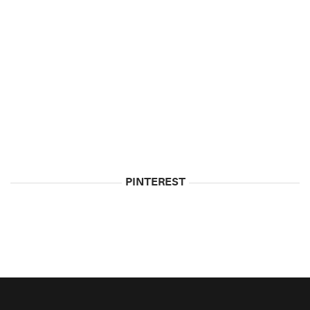
5
Biggest
Myths
About
Vodka
May
5,
2015
PINTEREST