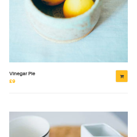
Vinegar Pie
£
9