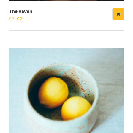
The Raven
Original
Current
£
3
£
2
price
price
was:
is:
£3.
£2.