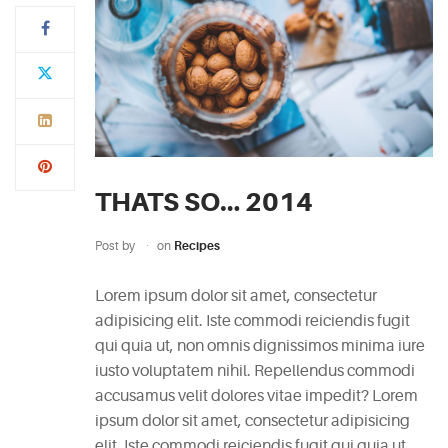
Typi
non
habent
claritatem
insitam;
est
THATS SO… 2014
usus
legentis
Post by
on
Recipes
in
iis
Lorem ipsum dolor sit amet, consectetur
qui
adipisicing elit. Iste commodi reiciendis fugit
facit
qui quia ut, non omnis dignissimos minima iure
eorum
iusto voluptatem nihil. Repellendus commodi
claritatem.
accusamus velit dolores vitae impedit? Lorem
Investigationes
ipsum dolor sit amet, consectetur adipisicing
demonstraverunt.
elit. Iste commodi reiciendis fugit qui quia ut,