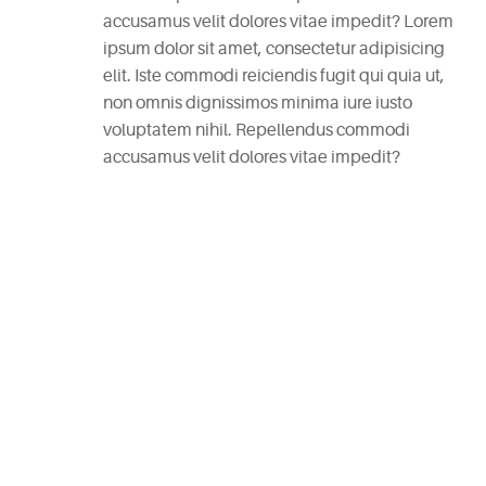
accusamus velit dolores vitae impedit? Lorem
RECENT
ipsum dolor sit amet, consectetur adipisicing
POSTS
elit. Iste commodi reiciendis fugit qui quia ut,
non omnis dignissimos minima iure iusto
White
voluptatem nihil. Repellendus commodi
Wine
accusamus velit dolores vitae impedit?
Cheesecake
July
7,
2015
Mac
and
Cheese
Waffles
May
11,
2015