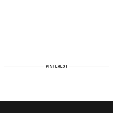
5
Biggest
Myths
About
Vodka
May
5,
2015
PINTEREST