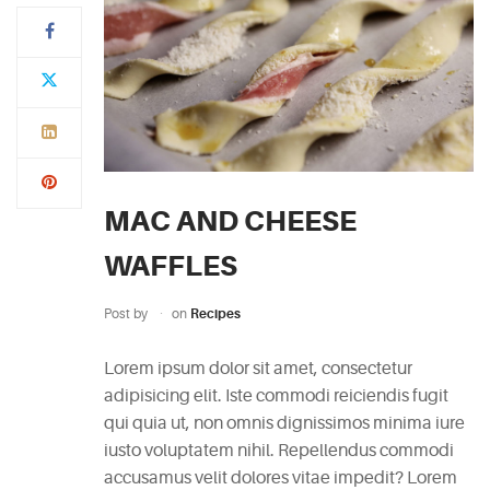
Typi
non
habent
claritatem
insitam;
est
MAC AND CHEESE
usus
legentis
WAFFLES
in
iis
Post by
on
Recipes
qui
facit
Lorem ipsum dolor sit amet, consectetur
eorum
adipisicing elit. Iste commodi reiciendis fugit
claritatem.
qui quia ut, non omnis dignissimos minima iure
Investigationes
iusto voluptatem nihil. Repellendus commodi
demonstraverunt.
accusamus velit dolores vitae impedit? Lorem