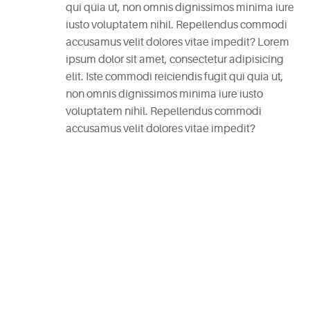
qui quia ut, non omnis dignissimos minima iure
RECENT
iusto voluptatem nihil. Repellendus commodi
POSTS
accusamus velit dolores vitae impedit? Lorem
ipsum dolor sit amet, consectetur adipisicing
White
elit. Iste commodi reiciendis fugit qui quia ut,
Wine
non omnis dignissimos minima iure iusto
Cheesecake
voluptatem nihil. Repellendus commodi
July
accusamus velit dolores vitae impedit?
7,
2015
Mac
and
Cheese
Waffles
May
11,
2015