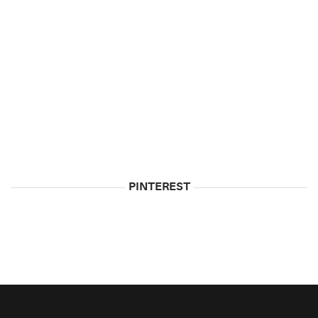
5
Biggest
Myths
About
Vodka
May
5,
2015
PINTEREST