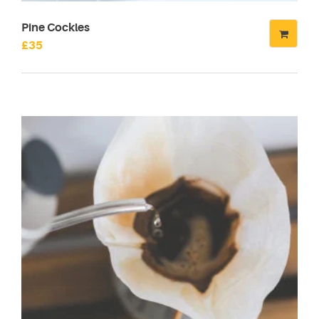
Pine Cockles
£
35