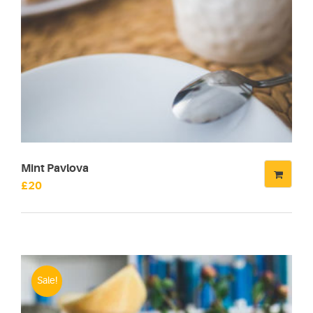
Mint Pavlova
£
20
Sale!