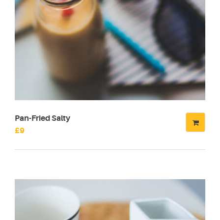
Pan-Fried Salty
£
9