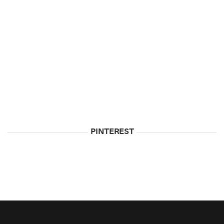
5
Biggest
Myths
About
Vodka
May
5,
2015
PINTEREST