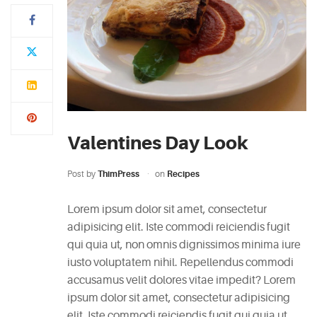
Typi
non
habent
claritatem
insitam;
est
Valentines Day Look
usus
legentis
Post by
ThimPress
on
Recipes
in
iis
Lorem ipsum dolor sit amet, consectetur
qui
adipisicing elit. Iste commodi reiciendis fugit
facit
qui quia ut, non omnis dignissimos minima iure
eorum
iusto voluptatem nihil. Repellendus commodi
claritatem.
accusamus velit dolores vitae impedit? Lorem
Investigationes
ipsum dolor sit amet, consectetur adipisicing
demonstraverunt.
elit. Iste commodi reiciendis fugit qui quia ut,