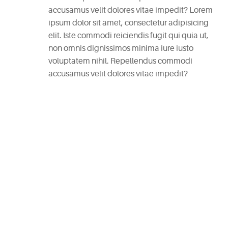
accusamus velit dolores vitae impedit? Lorem
RECENT
ipsum dolor sit amet, consectetur adipisicing
POSTS
elit. Iste commodi reiciendis fugit qui quia ut,
non omnis dignissimos minima iure iusto
White
voluptatem nihil. Repellendus commodi
Wine
accusamus velit dolores vitae impedit?
Cheesecake
July
27,
2025
Mac
and
Cheese
Waffles
July
27,
2025