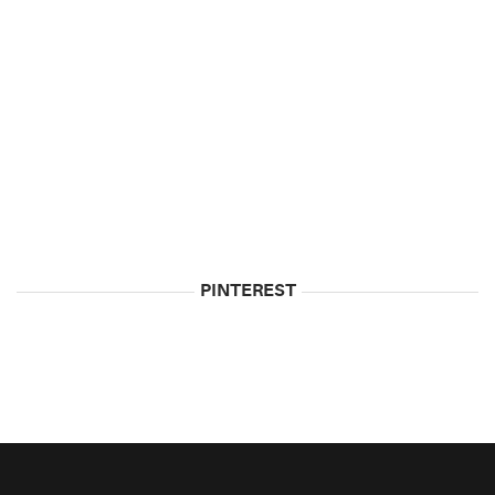
5
Biggest
Myths
About
Vodka
May
5,
2015
PINTEREST