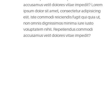
accusamus velit dolores vitae impedit? Lorem
RECENT
ipsum dolor sit amet, consectetur adipisicing
POSTS
elit. Iste commodi reiciendis fugit qui quia ut,
non omnis dignissimos minima iure iusto
White
voluptatem nihil. Repellendus commodi
Wine
accusamus velit dolores vitae impedit?
Cheesecake
July
27,
2025
Mac
and
Cheese
Waffles
July
27,
2025