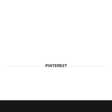
5
Biggest
Myths
About
Vodka
May
5,
2015
PINTEREST