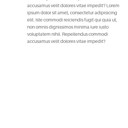
accusamus velit dolores vitae impedit? Lorem
RECENT
ipsum dolor sit amet, consectetur adipisicing
POSTS
elit. Iste commodi reiciendis fugit qui quia ut,
non omnis dignissimos minima iure iusto
White
voluptatem nihil. Repellendus commodi
Wine
accusamus velit dolores vitae impedit?
Cheesecake
July
27,
2025
Mac
and
Cheese
Waffles
July
27,
2025