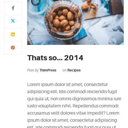
Typi
non
habent
claritatem
insitam;
est
Thats so… 2014
usus
legentis
Post by
ThimPress
on
Recipes
in
iis
Lorem ipsum dolor sit amet, consectetur
qui
adipisicing elit. Iste commodi reiciendis fugit
facit
qui quia ut, non omnis dignissimos minima iure
eorum
iusto voluptatem nihil. Repellendus commodi
claritatem.
accusamus velit dolores vitae impedit? Lorem
Investigationes
ipsum dolor sit amet, consectetur adipisicing
demonstraverunt.
elit. Iste commodi reiciendis fugit qui quia ut,